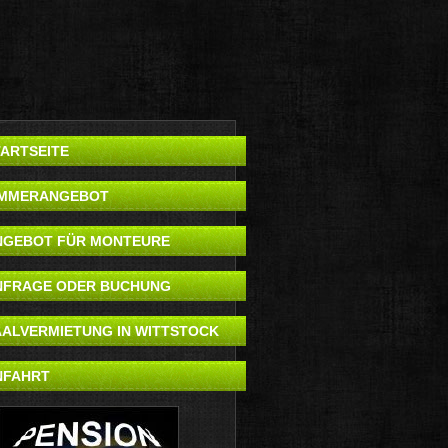
TARTSEITE
IMMERANGEBOT
NGEBOT FÜR MONTEURE
NFRAGE ODER BUCHUNG
AALVERMIETUNG IN WITTSTOCK
NFAHRT