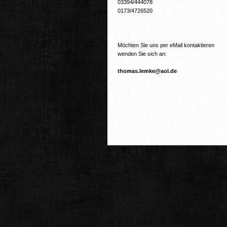
03394/444078
0173/4726520
Möchten Sie uns per eMail kontaktieren
wenden Sie sich an:
thomas.lemke@aol.de